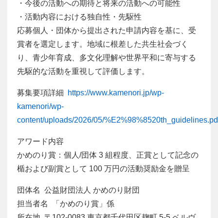
・今後の活動への期待と将来の活動への可能性
・活動内容における独自性・先駆性
応募個人・団体から提出された申請内容を基に、受
賞者を選定します。地域に根差した共生社会づく
り、青少年育成、多文化理解や世界平和に寄与する
先駆的な活動を重視して評価します。
募集要項詳細
https://www.kamenori.jp/wp-
kamenori/wp-
content/uploads/2026/05/%E2%98%8520th_guidelines.pd
アワード内容
かめのり賞：個人/団体 3 組程度、正賞として記念の
楯および副賞として 100 万円の活動奨励金を贈呈
団体名 公益財団法人 かめのり財団
担当者名 「かめのり賞」係
所在地 〒102-0083 東京都千代田区麹町 5-5 ベルヴ