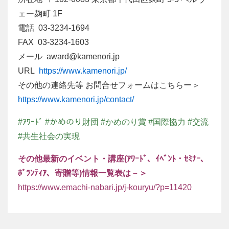
ェー麹町 1F
電話 03-3234-1694
FAX 03-3234-1603
メール award@kamenori.jp
URL
https://www.kamenori.jp/
その他の連絡先等 お問合せフォームはこちらー＞
https://www.kamenori.jp/contact/
#ｱﾜｰﾄﾞ #かめのり財団 #かめのり賞 #国際協力 #交流
#共生社会の実現
その他最新のイベント・講座(ｱﾜｰﾄﾞ、ｲﾍﾞﾝﾄ・ｾﾐﾅｰ、
ﾎﾞﾗﾝﾃｨｱ、寄贈等)情報一覧表は－＞
https://www.emachi-nabari.jp/j-kouryu/?p=11420