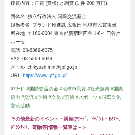
授賞内容：正賞 (賞状) と副賞 (1 件 200 万円)
団体名 独立行政法人 国際交流基金
担当者名 ブランド推進課 広報部 地球市民賞担当
所在地 〒160-0004 東京都新宿区四谷 1-6-4 四谷ク
ルーセ
電話 03-5369-6075
FAX 03-5369-6044
メール chikyushimin@jpf.go.jp
URL
https://www.jpf.go.jp/
#ｱﾜｰﾄﾞ #国際交流基金 #地球市民賞 #観光振興 #国際
協力 #交流 #学術 #文化 #芸術 #スポーツ #国際文化
交流活動
その他最新のイベント・講座(ｱﾜｰﾄﾞ、ｲﾍﾞﾝﾄ・ｾﾐﾅｰ、
ﾎﾞﾗﾝﾃｨｱ、寄贈等)情報一覧表は－＞