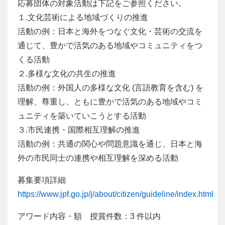
応募団体の対象活動は下記をご参照ください。
１.文化芸術による地域づくりの推進
活動の例：日本と海外をつなぐ文化・芸術の交流を
通じて、豊かで活気のある地域やコミュニティをつ
くる活動
２.多様な文化の共生の推進
活動の例：外国人の多様な文化 (言語教育を含む) を
理解、尊重し、ともに豊かで活気のある地域やコミ
ュニティを築いていこうとする活動
３.市民連携・国際相互理解の推進
活動の例：共通の関心や問題意識を通じ、日本と海
外の市民同士の連携や相互理解を深める活動
募集要項詳細
https://www.jpf.go.jp/j/about/citizen/guideline/index.html
アワード内容・額 授賞件数：3 件以内