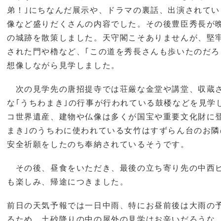
弟！｣にちなんだ展示や、ドラマの裏話、出演されて
像など盛りだくさんの内容でした。その後豊臣秀長が
の城跡を散策しました。天守閣こそありませんが、堅
された門や櫓など、｢この道を秀長さんも歩いたのだ
想像しながら見学しました。
次の見学先の唐招提寺では荘厳な金堂や講堂、収蔵
な｢うちわまき｣の行事が行われている鼓楼などを見学
コ世界遺産、建物や仏像は多くが国宝や重要文化財に
まき｣のうちわに使われている女竹はすずらん台のお
安全祈願をしたのち奉納されているそうです。
その後、昼食をいただき、最後の立ち寄り先の中西
も楽しみ、帰途につきました。
前日の天気予報では一日中雨、特にお昼前後は大雨の
るため、土砂降りの中の屋外の見学はお辛いだろうな