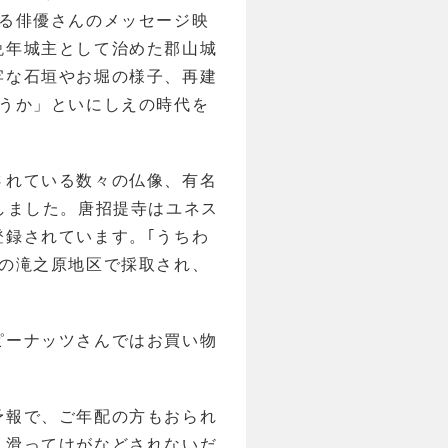
いる俳優さんのメッセージ映
晩年城主として治めた郡山城
牢な石垣やお堀の様子、再建
ろうか」といにしえの時代を
されている数々の仏像、有名
しました。唐招提寺はユネス
登録されています。｢うちわ
隣の滝之原地区で採取され、
ピーナッツさんではお買い物
予報で、ご年配の方もおられ
…滑ってけがなどされないだ