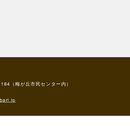
5-184（梅が丘市民センター内）
ari.jp